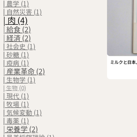
| 農学 (1)
| 自然災害 (1)
| 肉 (4)
| 給食 (2)
| 経済 (2)
| 社会史 (1)
| 砂糖 (1)
| 疫病 (1)
ミルクと日本人
| 産業革命 (2)
| 生物学 (1)
| 生物 (0)
| 現代 (1)
| 牧場 (1)
| 気候変動 (1)
| 毒薬 (1)
| 栄養学 (2)