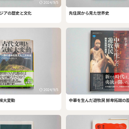
2024/9/5
アジアの歴史と文化
先住民から見た世界史
2024/9/5
候大変動
中華を生んだ遊牧民 鮮卑拓跋の