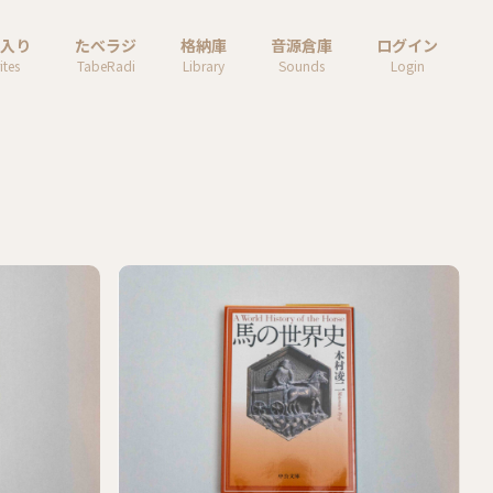
入り
たべラジ
格納庫
音源倉庫
ログイン
ites
TabeRadi
Library
Sounds
Login