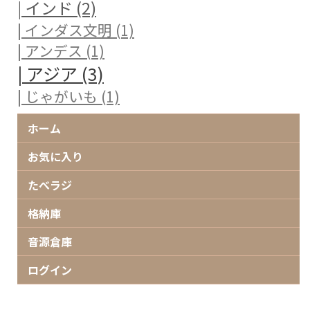
| インド (2)
| インダス文明 (1)
| アンデス (1)
| アジア (3)
| じゃがいも (1)
ホーム
お気に入り
たべラジ
格納庫
音源倉庫
ログイン