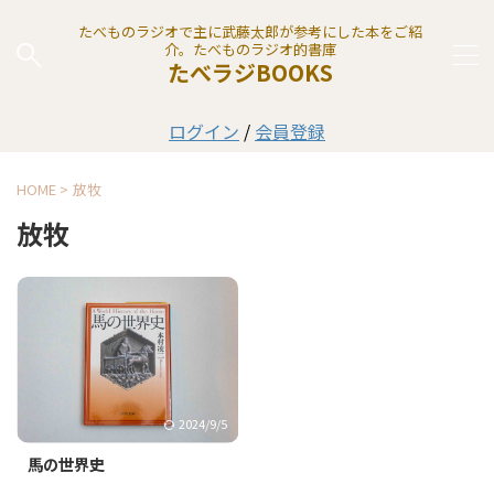
たべものラジオで主に武藤太郎が参考にした本をご紹
介。たべものラジオ的書庫
たべラジBOOKS
ログイン
/
会員登録
HOME
>
放牧
放牧
2024/9/5
馬の世界史