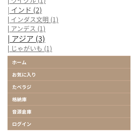
| インド (2)
| インダス文明 (1)
| アンデス (1)
| アジア (3)
| じゃがいも (1)
ホーム
お気に入り
たべラジ
格納庫
音源倉庫
ログイン