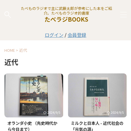
たべものラジオで主に武藤太郎が参考にした本をご紹
介。たべものラジオ的書庫
たべラジBOOKS
ログイン
/
会員登録
HOME
>
近代
近代
2024/9/5
2024/9/5
オランダ小史 （先史時代か
ミルクと日本人 - 近代社会の
ら今日まで）
「元気の源」