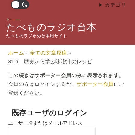
内
カテゴリ
容
S1-5 歴史から学ぶ味噌汁の
を
たべものラジオ台本
レシピ
ス
たべものラジオの台本用サイト
キ
/
S1 味噌汁
,
全ての文章原稿
/ By
武藤 拓郎
ッ
ホーム
全ての文章原稿
プ
S1-5 歴史から学ぶ味噌汁のレシピ
この続きはサポーター会員のみに表示されます。
会員の方はログインするか、
サポーター会員
にご
登録ください。
既存ユーザのログイン
ユーザー名またはメールアドレス