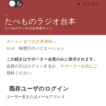
内
カテゴリ
容
S1-6 味噌汁のバリエーショ
を
たべものラジオ台本
ン
ス
たべものラジオの台本用サイト
キ
/
S1 味噌汁
,
全ての文章原稿
/ By
武藤 拓郎
ッ
ホーム
全ての文章原稿
プ
S1-6 味噌汁のバリエーション
この続きはサポーター会員のみに表示されます。
会員の方はログインするか、
サポーター会員
にご
登録ください。
既存ユーザのログイン
ユーザー名またはメールアドレス