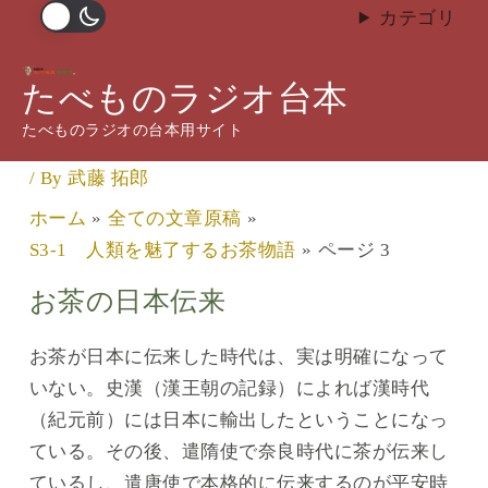
内
カテゴリ
容
S3-1 人類を魅了するお茶物
を
たべものラジオ台本
語
ス
たべものラジオの台本用サイト
キ
コメントする
/
S3 お茶
,
全ての文章原稿
,
無料公開
ッ
/ By
武藤 拓郎
プ
ホーム
全ての文章原稿
S3-1 人類を魅了するお茶物語
ページ 3
お茶の日本伝来
お茶が日本に伝来した時代は、実は明確になって
いない。史漢（漢王朝の記録）によれば漢時代
（紀元前）には日本に輸出したということになっ
ている。その後、遣隋使で奈良時代に茶が伝来し
ているし、遣唐使で本格的に伝来するのが平安時