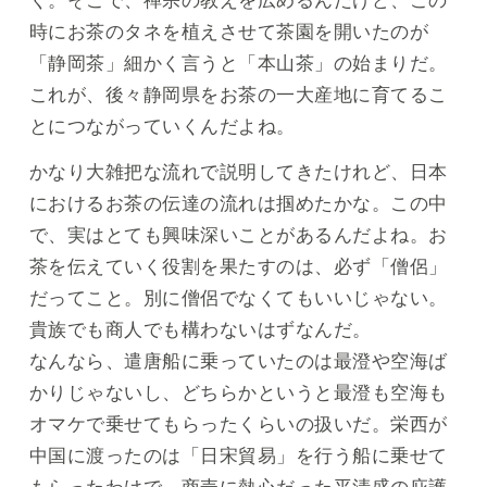
く。そこで、禅宗の教えを広めるんだけど、この
時にお茶のタネを植えさせて茶園を開いたのが
「静岡茶」細かく言うと「本山茶」の始まりだ。
これが、後々静岡県をお茶の一大産地に育てるこ
とにつながっていくんだよね。
かなり大雑把な流れで説明してきたけれど、日本
におけるお茶の伝達の流れは掴めたかな。この中
で、実はとても興味深いことがあるんだよね。お
茶を伝えていく役割を果たすのは、必ず「僧侶」
だってこと。別に僧侶でなくてもいいじゃない。
貴族でも商人でも構わないはずなんだ。
なんなら、遣唐船に乗っていたのは最澄や空海ば
かりじゃないし、どちらかというと最澄も空海も
オマケで乗せてもらったくらいの扱いだ。栄西が
中国に渡ったのは「日宋貿易」を行う船に乗せて