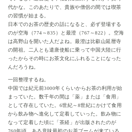
代かな。このあたりで、貴族や僧侶の間では喫茶
の習慣が始まる。
日本でのお茶の歴史の話になると、必ず登場する
のが空海（774～835）と最澄（767～822）。空海
は高野山を開いた人だよね。最澄は比叡山延暦寺
の開祖。二人とも遣唐使船に乗って中国大陸に行
ったからその時にお茶文化にふれることになった
んだろうね。
一回整理するね。
中国では紀元前3000年くらいからお茶の利用が始
まっていた。数千年の間は「薬」または「食用」
として存在していた。6世紀～8世紀にかけて食用
から飲み物へ進化して定着していった。飲み物に
なって定着した頃に「茶経」が出版されたのが
760年頃。ある意味最初のお茶ブームが来ている