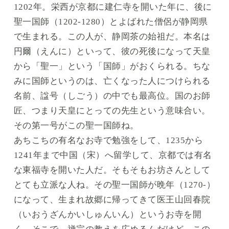
1202年。栄西が京都に建仁寺を開いた年に、後に
聖一国師（1202-1280）とよばれた僧侶が静岡県
で生まれる。この人が、静岡茶の始祖だ。本名は
円爾（えんに）といって、彼の死後になって天皇
から「聖一」という「国師」がおくられる。ちな
みに国師というのは、亡くなった人につけられる
名前、諡号（しごう）の中でも最高位。国のお師
匠、つまり天皇にとっての先生という意味合い。
その第一号がこの聖一国師ね。
あちこちの有名なお寺で勉強をして、1235から
1241年まで中国（宋）へ留学して、京都では有名
な東福寺を開いた人だ。そもそもお坊さんとして
とても立派な人ね。その聖一国師が晩年（1270-）
になって、生まれ故郷に帰ってきて医王山回春院
（いおうざんかいしゅんいん）というお寺を開