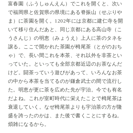
富春園（ふうしゅんえん）でこれを開くと、次い
で福岡県と佐賀県の県境にある脊振山（せぶりや
ま）に茶園を開く。1202年には京都に建仁寺を開
いて移り住んだあと、同じ京都にある高山寺（こ
うさんじ）の明恵（みょうえ）上人に茶のタネを
譲る。ここで開かれた茶園が栂尾茶（とがのおち
ゃ）で、長い間これを本茶、それ以外を非茶とい
っていた。といっても全部京都近辺のお茶なんだ
けど。闘茶っていう遊びがあって、いろんなお茶
の中から本茶を当てるのが鎌倉武士の間で流行し
た。明恵が更に茶を広めた先が宇治。今でも有名
だよね。これが室町時代に栄えたことで栂尾茶は
衰退していく。なぜ栂尾茶よりも宇治茶の方が隆
盛を誇ったのかは、また後で書くことにするね。
煩雑になるから。