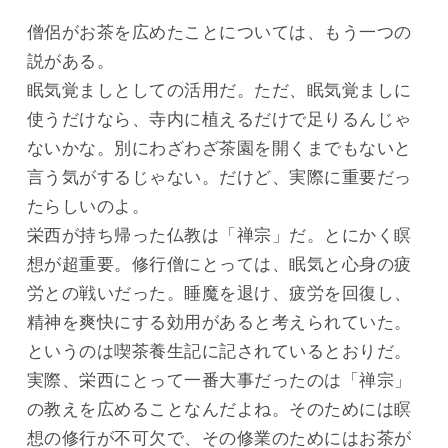
僧侶がお茶を広めたことについては、もう一つの
説がある。
眠気覚ましとしての活用だ。ただ、眠気覚ましに
使うだけなら、寺内に植えるだけで足りるんじゃ
ないかな。別にわざわざ茶園を開くまでもないと
言う気がするじゃない。だけど、実際に重要だっ
たらしいのよ。
栄西が持ち帰った仏教は「禅宗」だ。とにかく瞑
想が超重要。修行僧にとっては、眠気と心身の疲
労との戦いだった。睡魔を退け、疲労を回復し、
精神を爽快にする効用があると考えられていた。
というのは喫茶養生記に記されているとおりだ。
実際、栄西にとって一番大事だったのは「禅宗」
の教えを広めることなんだよね。そのためには瞑
想の修行が不可欠で、その修業のためにはお茶が