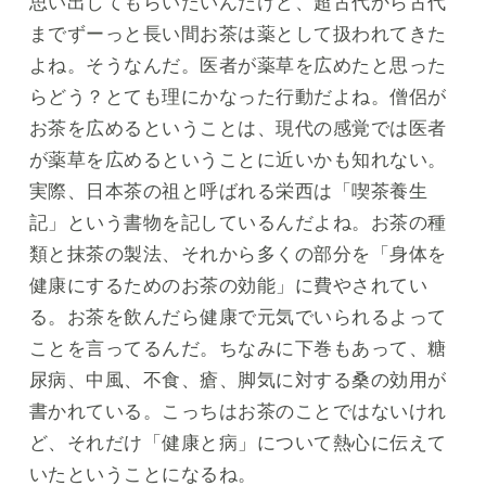
思い出してもらいたいんだけど、超古代から古代
までずーっと長い間お茶は薬として扱われてきた
よね。そうなんだ。医者が薬草を広めたと思った
らどう？とても理にかなった行動だよね。僧侶が
お茶を広めるということは、現代の感覚では医者
が薬草を広めるということに近いかも知れない。
実際、日本茶の祖と呼ばれる栄西は「喫茶養生
記」という書物を記しているんだよね。お茶の種
類と抹茶の製法、それから多くの部分を「身体を
健康にするためのお茶の効能」に費やされてい
る。お茶を飲んだら健康で元気でいられるよって
ことを言ってるんだ。ちなみに下巻もあって、糖
尿病、中風、不食、瘡、脚気に対する桑の効用が
書かれている。こっちはお茶のことではないけれ
ど、それだけ「健康と病」について熱心に伝えて
いたということになるね。