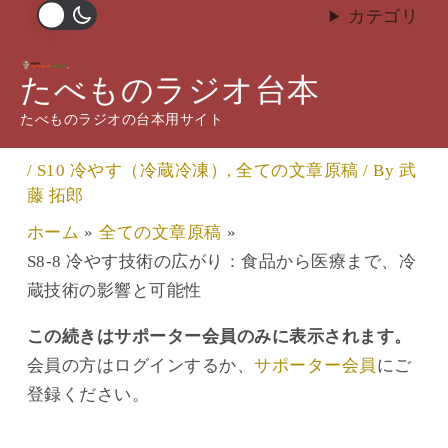
内
カテゴリ
容
S8-8 冷やす技術の広がり：食
を
たべものラジオ台本
品から医療まで、冷蔵技術の影
ス
たべものラジオの台本用サイト
響と可能性
キ
ッ
/
S10 冷やす（冷蔵冷凍）
,
全ての文章原稿
/ By
武
プ
藤 拓郎
ホーム
全ての文章原稿
S8-8 冷やす技術の広がり：食品から医療まで、冷
蔵技術の影響と可能性
この続きはサポーター会員のみに表示されます。
会員の方はログインするか、
サポーター会員
にご
登録ください。