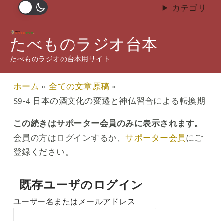
内
カテゴリ
容
S9-4 日本の酒文化の変遷と神
を
たべものラジオ台本
仏習合による転換期
ス
たべものラジオの台本用サイト
キ
/
S11 日本酒
,
全ての文章原稿
/ By
武藤 拓郎
ッ
ホーム
全ての文章原稿
プ
S9-4 日本の酒文化の変遷と神仏習合による転換期
この続きはサポーター会員のみに表示されます。
会員の方はログインするか、
サポーター会員
にご
登録ください。
既存ユーザのログイン
ユーザー名またはメールアドレス