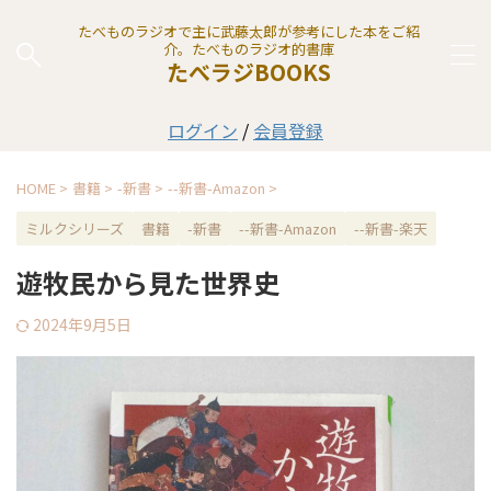
たべものラジオで主に武藤太郎が参考にした本をご紹
介。たべものラジオ的書庫
たべラジBOOKS
ログイン
/
会員登録
HOME
>
書籍
>
-新書
>
--新書-Amazon
>
ミルクシリーズ
書籍
-新書
--新書-Amazon
--新書-楽天
遊牧民から見た世界史
2024年9月5日