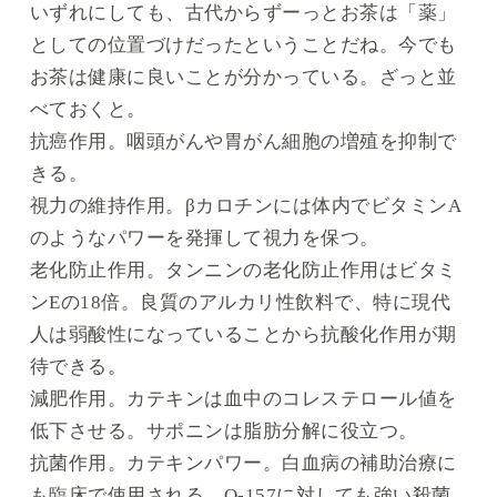
いずれにしても、古代からずーっとお茶は「薬」
としての位置づけだったということだね。今でも
お茶は健康に良いことが分かっている。ざっと並
べておくと。
抗癌作用。咽頭がんや胃がん細胞の増殖を抑制で
きる。
視力の維持作用。βカロチンには体内でビタミンA
のようなパワーを発揮して視力を保つ。
老化防止作用。タンニンの老化防止作用はビタミ
ンEの18倍。良質のアルカリ性飲料で、特に現代
人は弱酸性になっていることから抗酸化作用が期
待できる。
減肥作用。カテキンは血中のコレステロール値を
低下させる。サポニンは脂肪分解に役立つ。
抗菌作用。カテキンパワー。白血病の補助治療に
も臨床で使用される。O-157に対しても強い殺菌