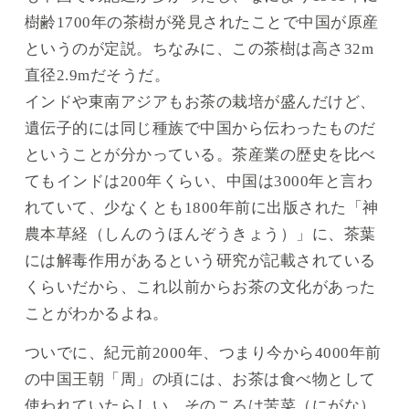
樹齢1700年の茶樹が発見されたことで中国が原産
というのが定説。ちなみに、この茶樹は高さ32m
直径2.9mだそうだ。
インドや東南アジアもお茶の栽培が盛んだけど、
遺伝子的には同じ種族で中国から伝わったものだ
ということが分かっている。茶産業の歴史を比べ
てもインドは200年くらい、中国は3000年と言わ
れていて、少なくとも1800年前に出版された「神
農本草経（しんのうほんぞうきょう）」に、茶葉
には解毒作用があるという研究が記載されている
くらいだから、これ以前からお茶の文化があった
ことがわかるよね。
ついでに、紀元前2000年、つまり今から4000年前
の中国王朝「周」の頃には、お茶は食べ物として
使われていたらしい。そのころは苦菜（にがな）