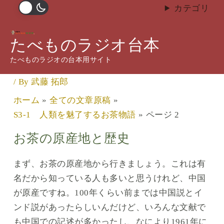
内
カテゴリ
容
S3-1 人類を魅了するお茶物
を
たべものラジオ台本
語
ス
たべものラジオの台本用サイト
キ
コメントする
/
S3 お茶
,
全ての文章原稿
,
無料公開
ッ
/ By
武藤 拓郎
プ
ホーム
全ての文章原稿
S3-1 人類を魅了するお茶物語
ページ 2
お茶の原産地と歴史
まず、お茶の原産地から行きましょう。これは有
名だから知っている人も多いと思うけれど、中国
が原産ですね。100年くらい前までは中国説とイ
ンド説があったらしいんだけど、いろんな文献で
も中国での記述が多かったし、なにより1961年に