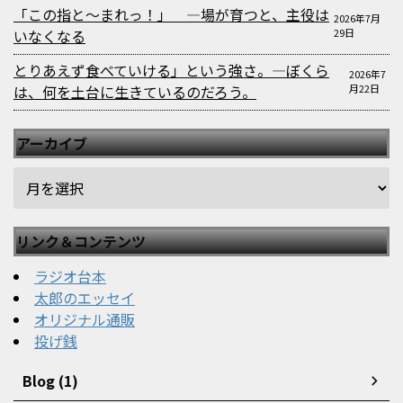
「この指と〜まれっ！」 —場が育つと、主役は
2026年7月
いなくなる
29日
とりあえず食べていける」という強さ。—ぼくら
2026年7
は、何を土台に生きているのだろう。
月22日
アーカイブ
リンク＆コンテンツ
ラジオ台本
太郎のエッセイ
オリジナル通販
投げ銭
Blog (1)