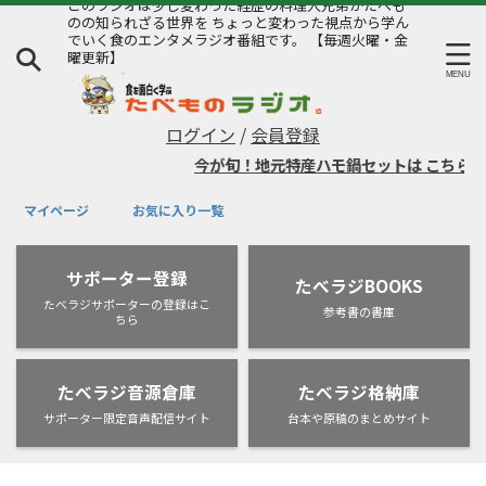
このラジオは少し変わった経歴の料理人兄弟がたべも
のの知られざる世界を ちょっと変わった視点から学ん
でいく食のエンタメラジオ番組です。 【毎週火曜・金
曜更新】
ログイン
/
会員登録
今が旬！地元特産ハモ鍋セットは
こちら
マイページ
お気に入り一覧
サポーター登録
たべラジBOOKS
たべラジサポーターの登録はこ
参考書の書庫
ちら
たべラジ音源倉庫
たべラジ格納庫
サポーター限定音声配信サイト
台本や原稿のまとめサイト