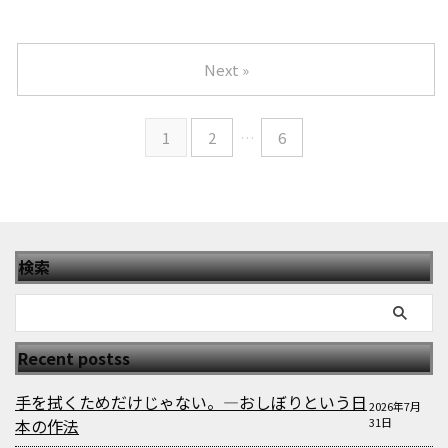
Next »
1
2
…
6
検索
Recent postss
手を拭くためだけじゃない。—おしぼりという日
2026年7月
本の作法
31日