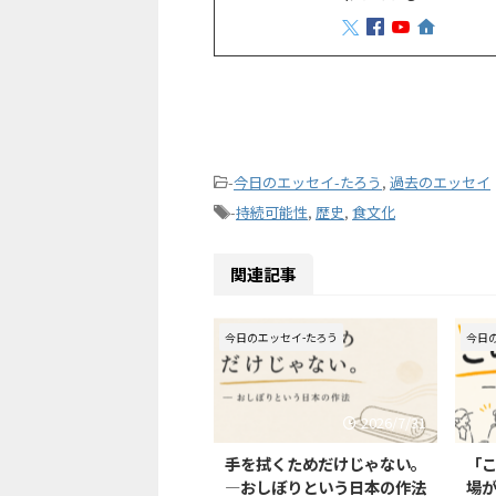
-
今日のエッセイ-たろう
,
過去のエッセイ
-
持続可能性
,
歴史
,
食文化
関連記事
今日のエッセイ-たろう
今日
2026/7/31
手を拭くためだけじゃない。
「
—おしぼりという日本の作法
場