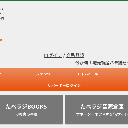
べ
か
毎週
ログイン
/
会員登録
今が旬！地元特産ハモ鍋セット
ター
コンテンツ
プロフィール
サポーターログイン
たべラジBOOKS
たべラジ音源倉庫
参考書の書庫
サポーター限定音声配信サイト