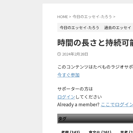
HOME
>
今日のエッセイ-たろう
>
今日のエッセイ-たろう
過去のエッセイ
時間の長さと持続可能
2024年2月28日
このコンテンツはたべものラジオサポ
今すぐ参加
サポーターの方は
ログイン
してください
Already a member?
ここでログイ
タグ
考察
(343)
食文化
(261)
思考
(2