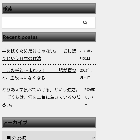
検索
Recent postss
手を拭くためだけじゃない。—おしぼ
2026年7
りという日本の作法
月31日
「この指と〜まれっ！」 —場が育つ
2026年7
と、主役はいなくなる
月29日
とりあえず食べていける」という強さ。
2026年
—ぼくらは、何を土台に生きているのだ
7月22
ろう。
日
アーカイブ