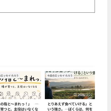
のエッセイ-たろう
今日のエッセイ-たろう
2026/7/29
2026/7/22
この指と〜まれっ！」 —
とりあえず食べていける」と
が育つと、主役はいなくな
いう強さ。—ぼくらは、何を