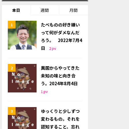
本日
週間
月間
たべものの好き嫌い
って何がダメなんだ
ろう。 2022年7月4
日
2
pv
異国からやってきた
未知の味と向き合
う。2024年8月4日
1
pv
ゆっくりと少しずつ
変わるもの。それを
認知すること、忘れ