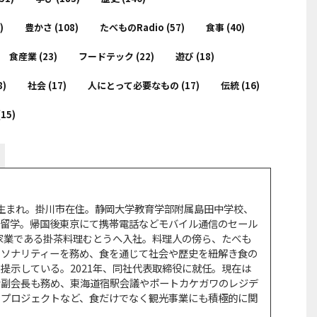
)
豊かさ
(108)
たべものRadio
(57)
食事
(40)
食産業
(23)
フードテック
(22)
遊び
(18)
8)
社会
(17)
人にとって必要なもの
(17)
伝統
(16)
(15)
岡市生まれ。掛川市在住。静岡大学教育学部附属島田中学校、
カ留学。帰国後東京にて携帯電話などモバイル通信のセール
、家業である掛茶料理むとうへ入社。料理人の傍ら、たべも
ーソナリティーを務め、食を通じて社会や歴史を紐解き食の
提示している。2021年、同社代表取締役に就任。現在は
会副会長も務め、東海道宿駅会議やポートカケガワのレジデ
さプロジェクトなど、食だけでなく観光事業にも積極的に関