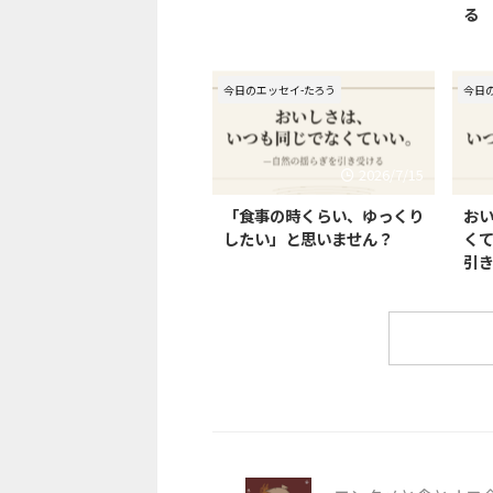
る
今日のエッセイ-たろう
今日
2026/7/15
「食事の時くらい、ゆっくり
お
したい」と思いません？
く
引