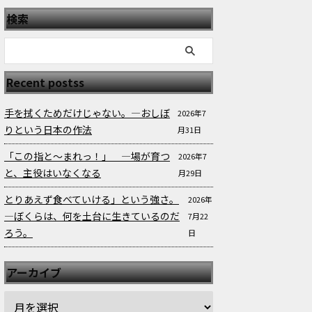
検索
Recent postss
手を拭くためだけじゃない。—おしぼ
2026年7
りという日本の作法
月31日
「この指と〜まれっ！」 —場が育つ
2026年7
と、主役はいなくなる
月29日
とりあえず食べていける」という強さ。
2026年
—ぼくらは、何を土台に生きているのだ
7月22
ろう。
日
アーカイブ