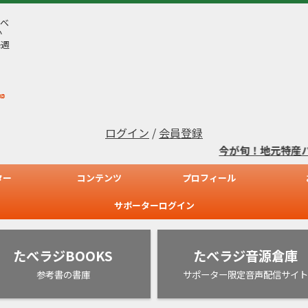
べ
か
毎週
ログイン
/
会員登録
今が旬！地元特産ハモ鍋セ
ター
コンテンツ
プロフィール
サポーターログイン
たべラジBOOKS
たべラジ音源倉庫
参考書の書庫
サポーター限定音声配信サイト