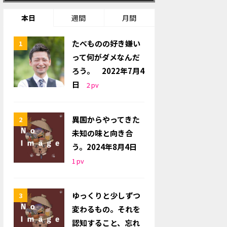
本日
週間
月間
たべものの好き嫌い
って何がダメなんだ
ろう。 2022年7月4
日
2
pv
異国からやってきた
未知の味と向き合
う。2024年8月4日
1
pv
ゆっくりと少しずつ
変わるもの。それを
認知すること、忘れ