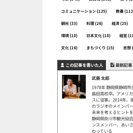
コミュニケーション
(125)
教養
(112
観光
(33)
料理
(26)
経済
(25)
環境
(18)
日本文化
(18)
経営
(1
文化
(16)
まちづくり
(15)
思想
この記事を書いた人
最新記事
武藤 太郎
1978年 静岡県静
島田高校卒。アメリ
スに従事。2014年
のラジオのメインパ
未来を考えるヒントを
静岡県掛川市観光協
ンスメンバー、あい
わっている