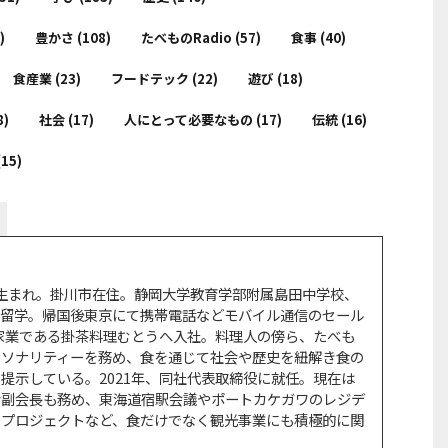
)
豊かさ
(108)
たべものRadio
(57)
食事
(40)
食産業
(23)
フードテック
(22)
遊び
(18)
8)
社会
(17)
人にとって必要なもの
(17)
伝統
(16)
(15)
岡市生まれ。掛川市在住。静岡大学教育学部附属島田中学校、
カ留学。帰国後東京にて携帯電話などモバイル通信のセール
、家業である掛茶料理むとうへ入社。料理人の傍ら、たべも
ーソナリティーを務め、食を通じて社会や歴史を紐解き食の
提示している。2021年、同社代表取締役に就任。現在は
会副会長も務め、東海道宿駅会議やポートカケガワのレジデ
さプロジェクトなど、食だけでなく観光事業にも積極的に関