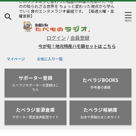
このラジオは少し変わった経歴の料理人兄弟がたべも
のの知られざる世界を ちょっと変わった視点から学ん
でいく食のエンタメラジオ番組です。 【毎週火曜・金
曜更新】
ログイン
/
会員登録
今が旬！地元特産ハモ鍋セットは
こちら
マイページ
お気に入り一覧
サポーター登録
たべラジBOOKS
たべラジサポーターの登録はこ
参考書の書庫
ちら
たべラジ音源倉庫
たべラジ格納庫
サポーター限定音声配信サイト
台本や原稿のまとめサイト