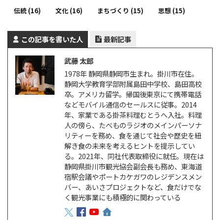
伝統
(16)
文化
(16)
まちづくり
(15)
思想
(15)
この記事を書いた人
最新記事
武藤 太郎
1978年 静岡県静岡市生まれ。掛川市在住。
静岡大学教育学部附属島田中学校、島田高校
卒。アメリカ留学。帰国後東京にて携帯電話
などモバイル通信のセールスに従事。2014
年、家業である掛茶料理むとうへ入社。料理
人の傍ら、たべものラジオのメインパーソナ
リティーを務め、食を通じて社会や歴史を紐
解き食の未来を考えるヒントを提示してい
る。2021年、同社代表取締役に就任。現在は
静岡県掛川市観光協会副会長も務め、東海道
宿駅会議やポートカケガワのレジデンスメン
バー、あいさプロジェクトなど、食だけでな
く観光事業にも積極的に関わっている