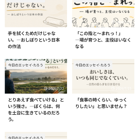
2026/7/31
2026/7/29
手を拭くためだけじゃな
「この指と〜まれっ！」
い。—おしぼりという日本
—場が育つと、主役はいなく
の作法
なる
今日のエッセイ-たろう
今日のエッセイ-たろう
2026/7/22
2026/7/15
とりあえず食べていける」と
「食事の時くらい、ゆっく
いう強さ。—ぼくらは、何
りしたい」と思いません？
を土台に生きているのだろ
う。
今日のエッセイ-たろう