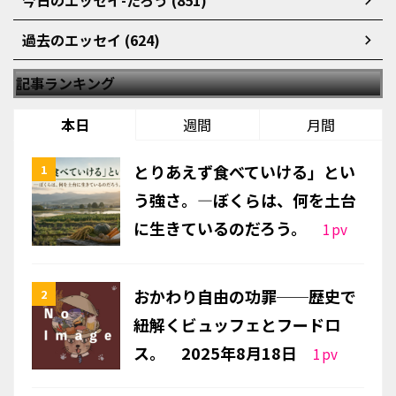
今日のエッセイ-たろう (851)
過去のエッセイ (624)
記事ランキング
本日
週間
月間
とりあえず食べていける」とい
う強さ。—ぼくらは、何を土台
に生きているのだろう。
1
pv
おかわり自由の功罪──歴史で
紐解くビュッフェとフードロ
ス。 2025年8月18日
1
pv