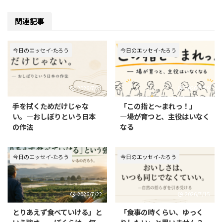
関連記事
今日のエッセイ-たろう
今日のエッセイ-たろう
2026/7/31
2026/7/29
手を拭くためだけじゃな
「この指と〜まれっ！」
い。—おしぼりという日本
—場が育つと、主役はいなく
の作法
なる
今日のエッセイ-たろう
今日のエッセイ-たろう
2026/7/22
2026/7/15
とりあえず食べていける」と
「食事の時くらい、ゆっく