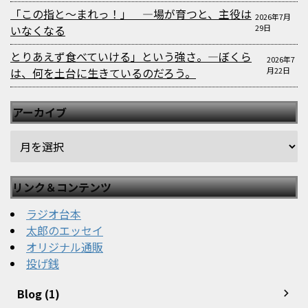
「この指と〜まれっ！」 —場が育つと、主役は
2026年7月
いなくなる
29日
とりあえず食べていける」という強さ。—ぼくら
2026年7
は、何を土台に生きているのだろう。
月22日
アーカイブ
リンク＆コンテンツ
ラジオ台本
太郎のエッセイ
オリジナル通販
投げ銭
Blog (1)