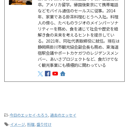
卒。アメリカ留学。帰国後東京にて携帯電話
などモバイル通信のセールスに従事。2014
年、家業である掛茶料理むとうへ入社。料理
人の傍ら、たべものラジオのメインパーソナ
リティーを務め、食を通じて社会や歴史を紐
解き食の未来を考えるヒントを提示してい
る。2021年、同社代表取締役に就任。現在は
静岡県掛川市観光協会副会長も務め、東海道
宿駅会議やポートカケガワのレジデンスメン
バー、あいさプロジェクトなど、食だけでな
く観光事業にも積極的に関わっている
-
今日のエッセイ-たろう
,
過去のエッセイ
-
イメージ
,
料理
,
盛り付け