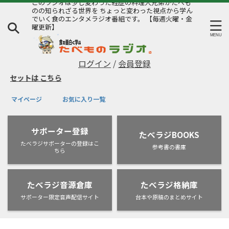
このラジオは少し変わった経歴の料理人兄弟がたべも
のの知られざる世界を ちょっと変わった視点から学ん
でいく食のエンタメラジオ番組です。 【毎週火曜・金
曜更新】
ログイン
/
会員登録
鍋セットは
こちら
マイページ
お気に入り一覧
サポーター登録
たべラジBOOKS
たべラジサポーターの登録はこ
参考書の書庫
ちら
たべラジ音源倉庫
たべラジ格納庫
サポーター限定音声配信サイト
台本や原稿のまとめサイト